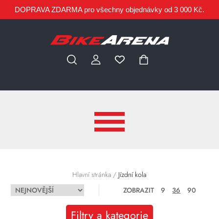
DOPRAVA ZDARMA pro všechny objednávky od 3 000 Kč.
Hlavní stránka
/
Jízdní kola
ZOBRAZIT
9
36
90
Filtry a kategorie