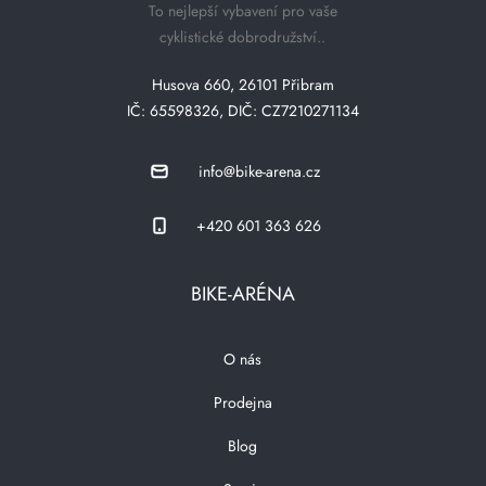
To nejlepší vybavení pro vaše
cyklistické dobrodružství..
Husova 660, 26101 Přibram
IČ: 65598326, DIČ: CZ7210271134
info@bike-arena.cz
+420 601 363 626
BIKE-ARÉNA
O nás
Prodejna
Blog