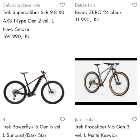
Celoodpružená kola
Dětská kola
Trek Supercaliber SLR 9.8 X0
Beany ZERO 24 black
11 990,- Kč
AXS T-Type Gen 2 vel. L
Navy Smoke
169 990,- Kč
4
Jízdní kola
Trek Powerfly+ 6 Gen 5 vel.
Trek Procaliber 9.5 Gen 3
L Sunburst/Dark Star
vel. L Matte Keswick