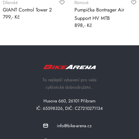
Dílenské
Rámové
GIANT Control Tower 2
Pumpička Bontrager Air
799,- Kč
Support HV MTB
898,- Kč
To nejlepší vybavení pro vaše
cyklistické dobrodružství..
Husova 660, 26101 Přibram
IČ: 65598326, DIČ: CZ7210271134
info@bike-arena.cz