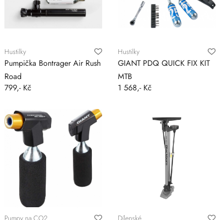
Hustilky
Hustilky
Pumpička Bontrager Air Rush
GIANT PDQ QUICK FIX KIT
Road
MTB
799,- Kč
1 568,- Kč
Pumpy na CO2
Dílenské