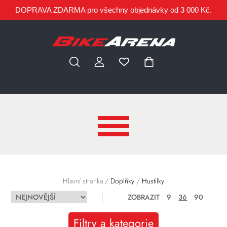
DOPRAVA ZDARMA pro všechny objednávky od 3 000 Kč.
Hlavní stránka
/
Doplňky
/
Hustilky
ZOBRAZIT
9
36
90
Filtry a kategorie