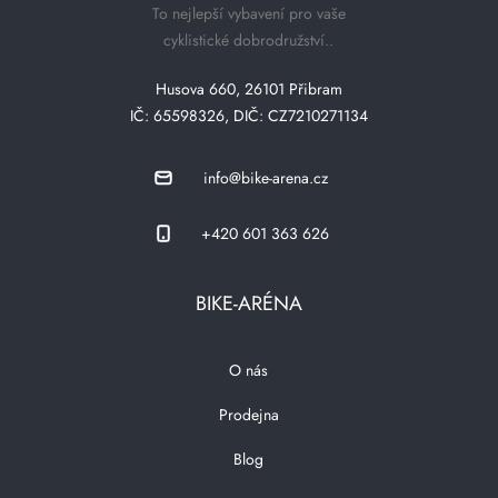
To nejlepší vybavení pro vaše
cyklistické dobrodružství..
Husova 660, 26101 Přibram
IČ: 65598326, DIČ: CZ7210271134
info@bike-arena.cz
+420 601 363 626
BIKE-ARÉNA
O nás
Prodejna
Blog