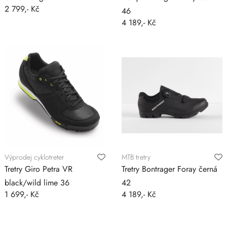
2 799,- Kč
46
4 189,- Kč
Výprodej cyklotreter
MTB tretry
Tretry Giro Petra VR
Tretry Bontrager Foray černá
black/wild lime 36
42
1 699,- Kč
4 189,- Kč