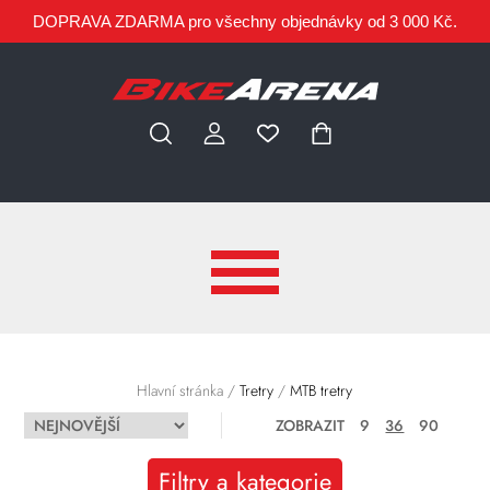
DOPRAVA ZDARMA pro všechny objednávky od 3 000 Kč.
Hlavní stránka
/
Tretry
/
MTB tretry
ZOBRAZIT
9
36
90
Filtry a kategorie