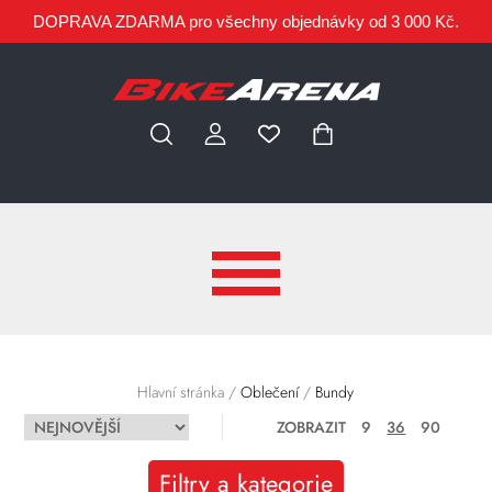
DOPRAVA ZDARMA pro všechny objednávky od 3 000 Kč.
Hlavní stránka
/
Oblečení
/
Bundy
ZOBRAZIT
9
36
90
Filtry a kategorie