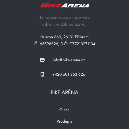
To nejlepší vybavení pro vaše
cyklistické dobrodružství..
Husova 660, 26101 Přibram
IČ: 65598326, DIČ: CZ7210271134
info@bike-arena.cz
+420 601 363 626
BIKE-ARÉNA
O nás
Prodejna