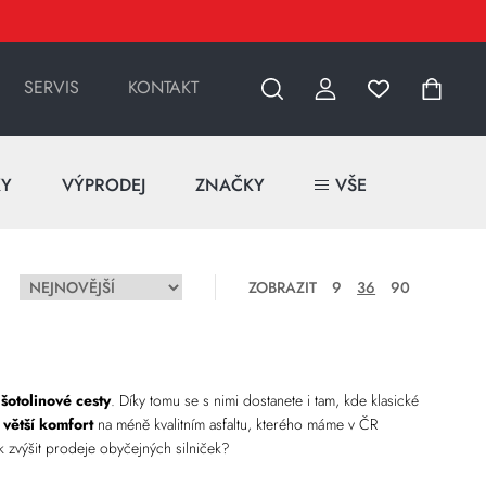
SERVIS
KONTAKT
KY
VÝPRODEJ
ZNAČKY
VŠE
ZOBRAZIT
9
36
90
u
šotolinové cesty
. Díky tomu se s nimi dostanete i tam, kde klasické
í
větší komfort
na méně kvalitním asfaltu, kterého máme v ČR
k zvýšit prodeje obyčejných silniček?