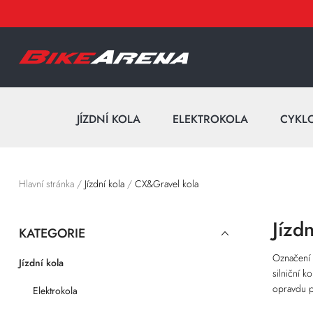
JÍZDNÍ KOLA
ELEKTROKOLA
CYKL
Hlavní stránka
/
Jízdní kola
/
CX&Gravel kola
Jízd
KATEGORIE
Označení
Jízdní kola
silniční 
opravdu po
Elektrokola