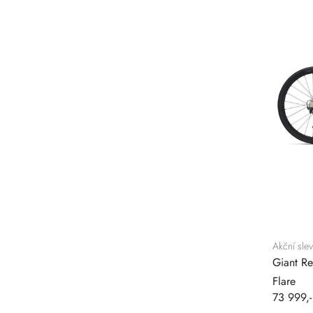
Akční slev
Giant Re
Flare
73 999,-