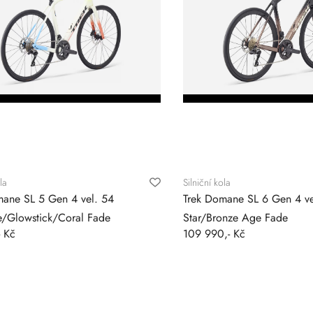
la
Silniční kola
mane SL 5 Gen 4 vel. 54
Trek Domane SL 6 Gen 4 ve
e/Glowstick/Coral Fade
Star/Bronze Age Fade
- Kč
109 990,- Kč