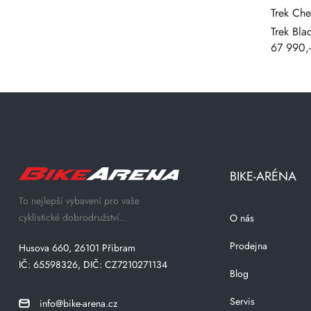
Trek Ch
Trek Bl
67 990,
BIKE-ARÉNA
To nejlepší vybavení pro vaše
cyklistické dobrodružství..
O nás
Prodejna
Husova 660, 26101 Přibram
IČ: 65598326, DIČ: CZ7210271134
Blog
Servis
info@bike-arena.cz