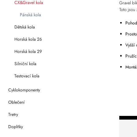
CX&Gravel kola
Gravel bi
Toto jsou 
Pánská kola
Pohod
Dětská kola
Prosto
Horská kola 26
Vyšší 
Horská kola 29
Pružíc
Silniční kola
Montá
Testovací kola
Cyklokomponenty
Oblečení
Tretry
Doplňky