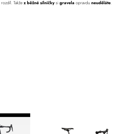
ý rozdíl. Takže
z běžné silničky
si
gravela
opravdu
neuděláte
.