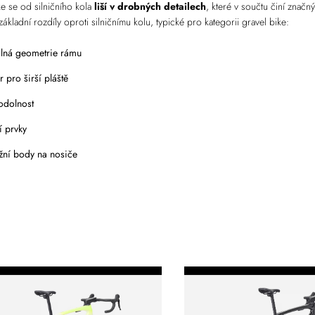
ke se od silničního kola
liší v drobných detailech
, které v součtu činí značn
základní rozdíly oproti silničnímu kolu, typické pro kategorii gravel bike:
lná geometrie rámu
r pro širší pláště
odolnost
í prvky
žní body na nosiče