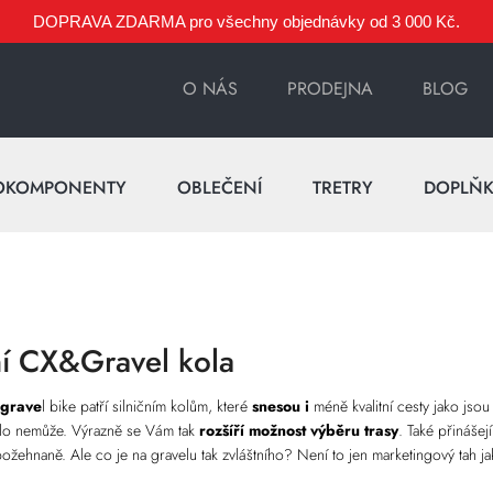
DOPRAVA ZDARMA pro všechny objednávky od 3 000 Kč.
O NÁS
PRODEJNA
BLOG
OKOMPONENTY
OBLEČENÍ
TRETRY
DOPLŇ
ní CX&Gravel kola
grave
l bike patří silničním kolům, které
snesou i
méně kvalitní cesty jako jso
kolo nemůže. Výrazně se Vám tak
rozšíří možnost výběru trasy
. Také přinášej
žehnaně. Ale co je na gravelu tak zvláštního? Není to jen marketingový tah ja