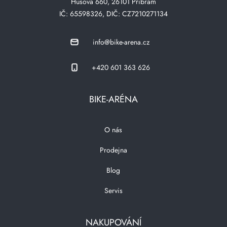
Husova 660, 26101 Přibram
IČ: 65598326, DIČ: CZ7210271134
info@bike-arena.cz
+420 601 363 626
BIKE-ARÉNA
O nás
Prodejna
Blog
Servis
NAKUPOVÁNÍ