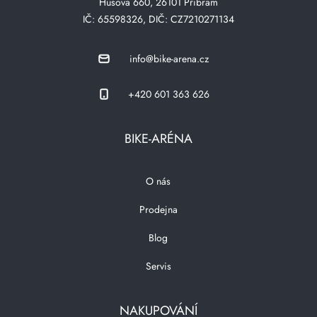
Husova 660, 26101 Přibram
IČ: 65598326, DIČ: CZ7210271134
info@bike-arena.cz
+420 601 363 626
BIKE-ARÉNA
O nás
Prodejna
Blog
Servis
NAKUPOVÁNÍ