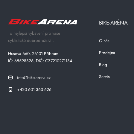
BIKE-ARÉNA
To nejlepší vybavení pro vaše
cyklistické dobrodružství..
O nás
Prodejna
Husova 660, 26101 Přibram
IČ: 65598326, DIČ: CZ7210271134
Blog
Servis
info@bike-arena.cz
+420 601 363 626