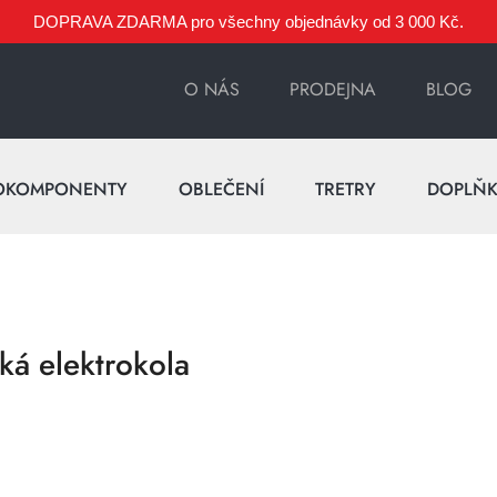
DOPRAVA ZDARMA pro všechny objednávky od 3 000 Kč.
O NÁS
PRODEJNA
BLOG
OKOMPONENTY
OBLEČENÍ
TRETRY
DOPLŇ
ká elektrokola