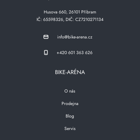
Husova 660, 26101 Přibram
IČ: 65598326, DIČ: CZ7210271134
info@bike-arena.cz
+420 601 363 626
BIKE-ARÉNA
O nás
Prodejna
Blog
Servis