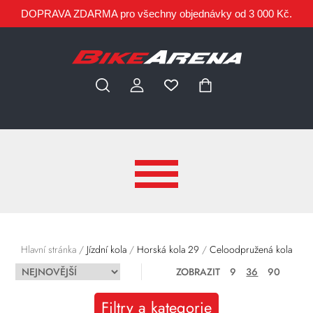
DOPRAVA ZDARMA pro všechny objednávky od 3 000 Kč.
Hlavní stránka
/
Jízdní kola
/
Horská kola 29
/
Celoodpružená kola
ZOBRAZIT
9
36
90
Filtry a kategorie