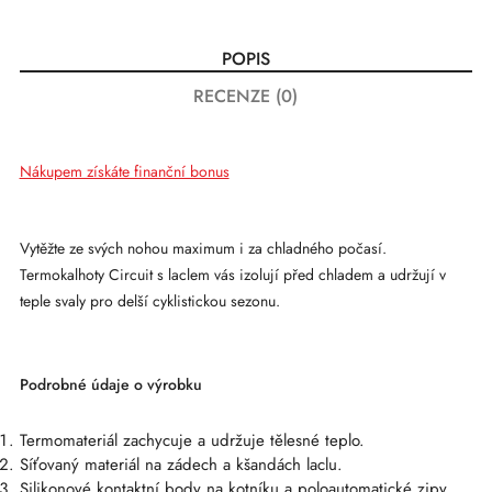
POPIS
RECENZE (0)
Nákupem získáte finanční bonus
Vytěžte ze svých nohou maximum i za chladného počasí.
Termokalhoty Circuit s laclem vás izolují před chladem a udržují v
teple svaly pro delší cyklistickou sezonu.
Podrobné údaje o výrobku
Termomateriál zachycuje a udržuje tělesné teplo.
Síťovaný materiál na zádech a kšandách laclu.
Silikonové kontaktní body na kotníku a poloautomatické zipy.