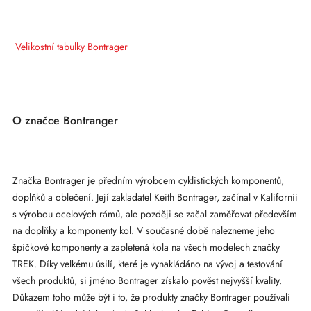
Velikostní tabulky Bontrager
O značce Bontranger
Značka Bontrager je předním výrobcem cyklistických komponentů,
doplňků a oblečení. Její zakladatel Keith Bontrager, začínal v Kalifornii
s výrobou ocelových rámů, ale později se začal zaměřovat především
na doplňky a komponenty kol. V současné době nalezneme jeho
špičkové komponenty a zapletená kola na všech modelech značky
TREK. Díky velkému úsilí, které je vynakládáno na vývoj a testování
všech produktů, si jméno Bontrager získalo pověst nejvyšší kvality.
Důkazem toho může být i to, že produkty značky Bontrager používali