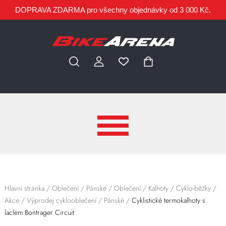
DOPRAVA ZDARMA pro všechny objednávky od 3 000 Kč.
Hlavní stránka
/
Oblečení
/
Pánské
/
Oblečení
/
Kalhoty
/
Cyklo-běžky
/
Akce
/
Výprodej cyklooblečení
/
Pánské
/
Cyklistické termokalhoty s
laclem Bontrager Circuit