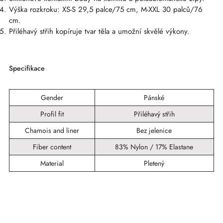
Výška rozkroku: XS-S 29,5 palce/75 cm, M-XXL 30 palců/76
cm.
Přiléhavý střih kopíruje tvar těla a umožní skvělé výkony.
Specifikace
Gender
Pánské
Profil fit
Přiléhavý střih
Chamois and liner
Bez jelenice
Fiber content
83% Nylon / 17% Elastane
Material
Pletený