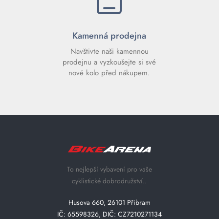
Kamenná prodejna
Navštivte naši kamennou
prodejnu a vyzkoušejte si své
nové kolo před nákupem.
To nejlepší vybavení pro vaše
cyklistické dobrodružství..
Husova 660, 26101 Přibram
IČ: 65598326, DIČ: CZ7210271134