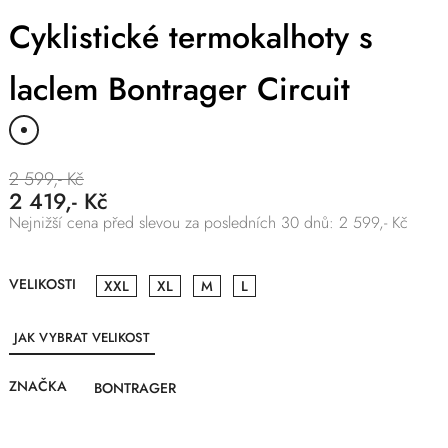
Cyklistické termokalhoty s
laclem Bontrager Circuit
2 599,- Kč
2 419,- Kč
Nejnižší cena před slevou za posledních 30 dnů: 2 599,- Kč
VELIKOSTI
XXL
XL
M
L
JAK VYBRAT VELIKOST
ZNAČKA
BONTRAGER