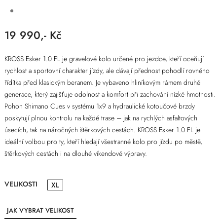
19 990,- Kč
KROSS Esker 1.0 FL je gravelové kolo určené pro jezdce, kteří oceňují
rychlost a sportovní charakter jízdy, ale dávají přednost pohodlí rovného
řídítka před klasickým beranem. Je vybaveno hliníkovým rámem druhé
generace, který zajišťuje odolnost a komfort při zachování nízké hmotnosti.
Pohon Shimano Cues v systému 1x9 a hydraulické kotoučové brzdy
poskytují plnou kontrolu na každé trase – jak na rychlých asfaltových
úsecích, tak na náročných štěrkových cestách. KROSS Esker 1.0 FL je
ideální volbou pro ty, kteří hledají všestranné kolo pro jízdu po městě,
štěrkových cestách i na dlouhé víkendové výpravy.
VELIKOSTI
XL
JAK VYBRAT VELIKOST