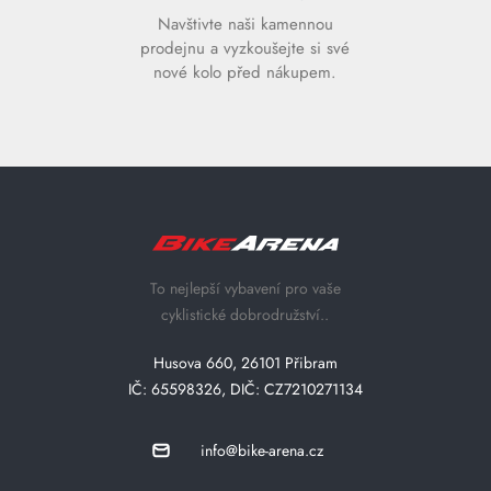
Navštivte naši kamennou
prodejnu a vyzkoušejte si své
nové kolo před nákupem.
To nejlepší vybavení pro vaše
cyklistické dobrodružství..
Husova 660, 26101 Přibram
IČ: 65598326, DIČ: CZ7210271134
info@bike-arena.cz