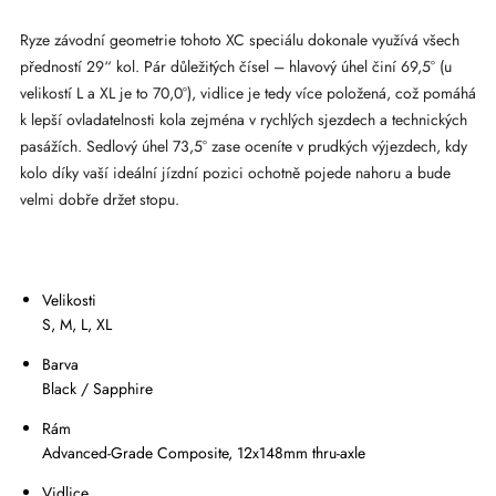
Ryze závodní geometrie tohoto XC speciálu dokonale využívá všech
předností 29“ kol. Pár důležitých čísel – hlavový úhel činí 69,5° (u
velikostí L a XL je to 70,0°), vidlice je tedy více položená, což pomáhá
k lepší ovladatelnosti kola zejména v rychlých sjezdech a technických
pasážích. Sedlový úhel 73,5° zase oceníte v prudkých výjezdech, kdy
kolo díky vaší ideální jízdní pozici ochotně pojede nahoru a bude
velmi dobře držet stopu.
Velikosti
S, M, L, XL
Barva
Black / Sapphire
Rám
Advanced-Grade Composite, 12x148mm thru-axle
Vidlice