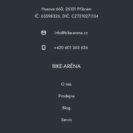
Husova 660, 26101 Přibram
IČ: 65598326, DIČ: CZ7210271134
info@bike-arena.cz
+420 601 363 626
BIKE-ARÉNA
O nás
Prodejna
Blog
Servis