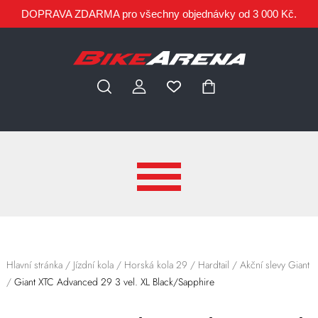
DOPRAVA ZDARMA pro všechny objednávky od 3 000 Kč.
Hlavní stránka
/
Jízdní kola
/
Horská kola 29
/
Hardtail
/
Akční slevy Giant
/
Giant XTC Advanced 29 3 vel. XL Black/Sapphire