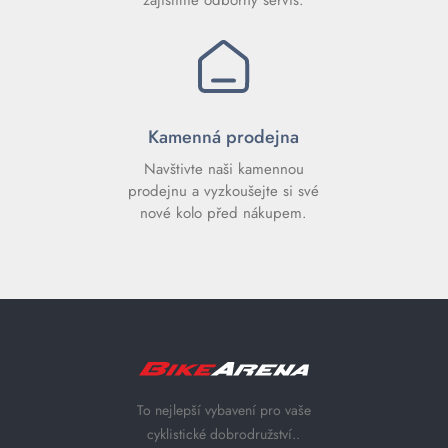
zajistíme odborný servis.
Kamenná prodejna
Navštivte naši kamennou
prodejnu a vyzkoušejte si své
nové kolo před nákupem.
To nejlepší vybavení pro vaše
cyklistické dobrodružství..