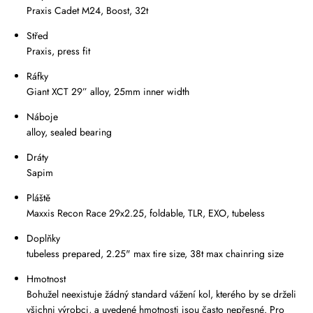
Praxis Cadet M24, Boost, 32t
Střed
Praxis, press fit
Ráfky
Giant XCT 29” alloy, 25mm inner width
Náboje
alloy, sealed bearing
Dráty
Sapim
Pláště
Maxxis Recon Race 29x2.25, foldable, TLR, EXO, tubeless
Doplňky
tubeless prepared, 2.25" max tire size, 38t max chainring size
Hmotnost
Bohužel neexistuje žádný standard vážení kol, kterého by se drželi
všichni výrobci, a uvedené hmotnosti jsou často nepřesné. Pro