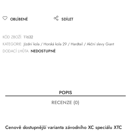
OBLÍBENÉ
SDÍLET
KÓD ZBOŽÍ:
11632
KATEGORIE:
Jízdní kola
/
Horská kola 29
/
Hardtail
/
Akční slevy Giant
DODACÍ LHŮTA:
NEDOSTUPNÉ
POPIS
RECENZE (0)
Cenově dostupnější varianta závodního XC speciálu XTC