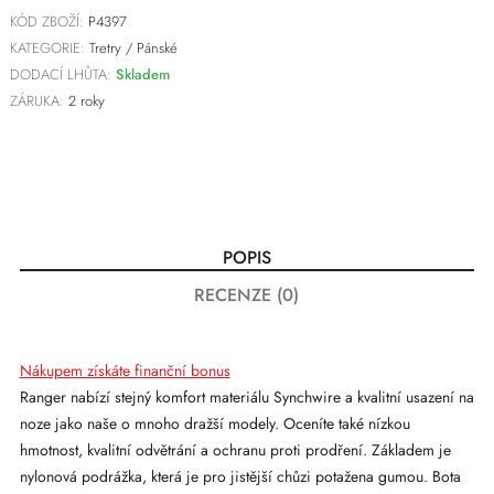
KÓD ZBOŽÍ:
P4397
KATEGORIE:
Tretry
/
Pánské
DODACÍ LHŮTA:
Skladem
ZÁRUKA:
2 roky
POPIS
RECENZE (0)
Nákupem získáte finanční bonus
Ranger nabízí stejný komfort materiálu Synchwire a kvalitní usazení na
noze jako naše o mnoho dražší modely. Oceníte také nízkou
hmotnost, kvalitní odvětrání a ochranu proti prodření. Základem je
nylonová podrážka, která je pro jistější chůzi potažena gumou. Bota