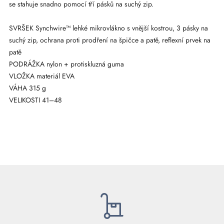
se stahuje snadno pomocí tří pásků na suchý zip.
SVRŠEK Synchwire™ lehké mikrovlákno s vnější kostrou, 3 pásky na
suchý zip, ochrana proti prodření na špičce a patě, reflexní prvek na
patě
PODRÁŽKA nylon + protiskluzná guma
VLOŽKA materiál EVA
VÁHA 315 g
VELIKOSTI 41–48