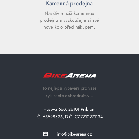
Kamenná prodejna
Navštivte naši kamennou
prodejnu a vyzkoušejte si své
nové kolo před nákupem.
To nejlepší vybavení pro vaše
cyklistické dobrodružství..
Husova 660, 26101 Přibram
IČ: 65598326, DIČ: CZ7210271134
info@bike-arena.cz