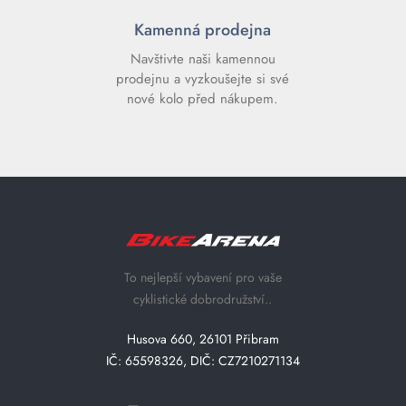
Kamenná prodejna
Navštivte naši kamennou
prodejnu a vyzkoušejte si své
nové kolo před nákupem.
To nejlepší vybavení pro vaše
cyklistické dobrodružství..
Husova 660, 26101 Přibram
IČ: 65598326, DIČ: CZ7210271134