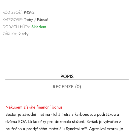
KÓD ZBOŽÍ:
P4392
KATEGORIE:
Tretry
/
Pánské
DODACÍ LHŮTA:
Skladem
ZÁRUKA:
2 roky
POPIS
RECENZE (0)
Nákupem získáte finanční bonus
Sector je závodní mašina - tuhá tretra s karbonovou podrážkou a
dvěma BOA L6 kolečky pro dokonalé stažení. Svršek je vytvořen z
pružného a prodyšného materiálu Synchwire™. Agresivní vzorek je