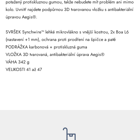
potažený protiskluznou gumou, takže nebudete mít problém ani mimo
kolo. Uvnitř najdete podpůrnou 3D tvarovanou vložku s antibakteriální
úpravou Aegis®.
SVRŠEK Synchwire™ lehké mikrovlákno s vnější kostrou, 2x Boa L6
(nastavení +1 mm), ochrana proti prodření na špičce a patě
PODRÁŽKA karbonová + protiskluzná guma
VLOŽKA 3D tvarovaná, antibakteriální úprava Aegis®
VÁHA 342 g
VELIKOSTI 41 až 47