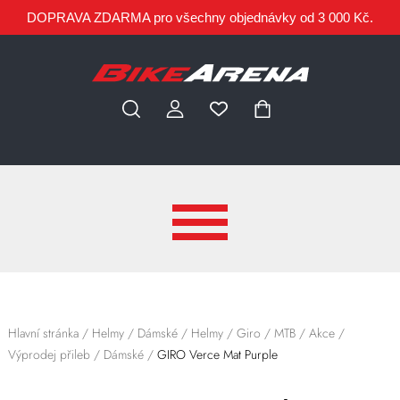
DOPRAVA ZDARMA pro všechny objednávky od 3 000 Kč.
Hlavní stránka
/
Helmy
/
Dámské
/
Helmy
/
Giro
/
MTB
/
Akce
/
Výprodej přileb
/
Dámské
/
GIRO Verce Mat Purple