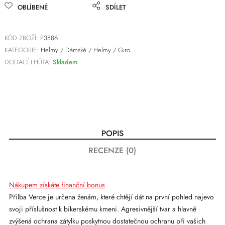
OBLÍBENÉ
SDÍLET
KÓD ZBOŽÍ:
P3886
KATEGORIE:
Helmy
/
Dámské
/
Helmy
/
Giro
DODACÍ LHŮTA:
Skladem
POPIS
RECENZE (0)
Nákupem získáte finanční bonus
Přilba Verce je určena ženám, které chtějí dát na první pohled najevo
svoji příslušnost k bikerskému kmeni. Agresivnější tvar a hlavně
zvýšená ochrana zátylku poskytnou dostatečnou ochranu při vašich