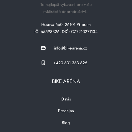
To nejlepší vybavení pro vaše
cyklistické dobrodružství..
Husova 660, 26101 Přibram
IČ: 65598326, DIČ: CZ7210271134
info@bike-arena.cz
+420 601 363 626
BIKE-ARÉNA
O nás
Prodejna
Blog