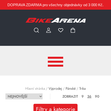
DOPRAVA ZDARMA pro všechny objednávky od 3 000 Kč.
Hlavní stránka
/
Výprodej
/
Pánské
/
Trika
ZOBRAZIT
9
36
90
Filtry a kategorie