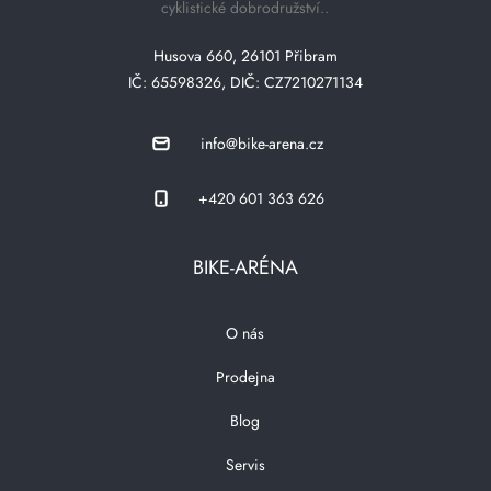
cyklistické dobrodružství..
Husova 660, 26101 Přibram
IČ: 65598326, DIČ: CZ7210271134
info@bike-arena.cz
+420 601 363 626
BIKE-ARÉNA
O nás
Prodejna
Blog
Servis