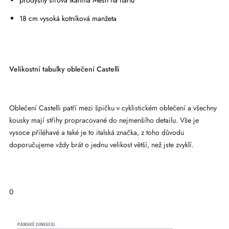
prodyšný síťová tkanina Mesh na nártu
18 cm vysoká kotníková manžeta
Velikostní tabulky oblečení Castelli
Oblečení Castelli patří mezi špičku v cyklistickém oblečení a všechny
kousky mají střihy propracované do nejmenšího detailu. Vše je
vysoce přiléhavé a také je to italská značka, z toho důvodu
doporučujeme vždy brát o jednu velikost větší, než jste zvyklí.
0