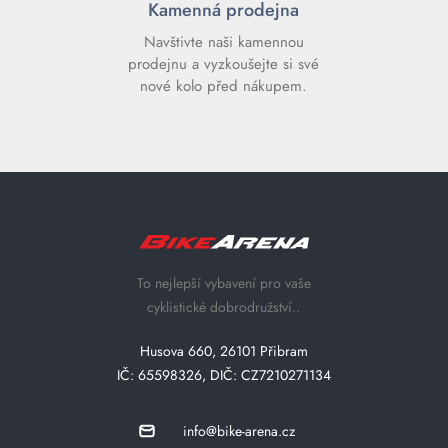
Kamenná prodejna
Navštivte naši kamennou
prodejnu a vyzkoušejte si své
nové kolo před nákupem.
To nejlepší vybavení pro vaše
cyklistické dobrodružství..
Husova 660, 26101 Přibram
IČ: 65598326, DIČ: CZ7210271134
info@bike-arena.cz