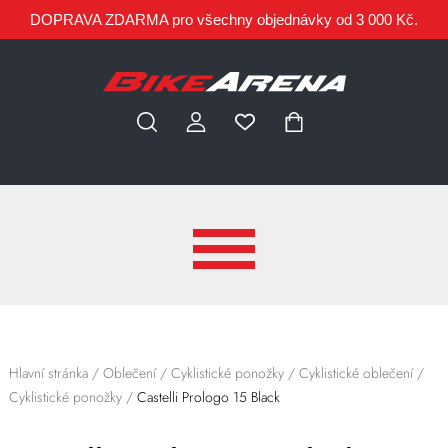
DOPRAVA ZDARMA pro všechny objednávky od 3 000 Kč.
Hlavní stránka
/
Oblečení
/
Cyklistické ponožky
/
Cyklistické oblečení
/
Cyklistické ponožky
/
Castelli Prologo 15 Black