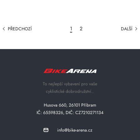
1
2
PŘEDCHOZÍ
DALŠÍ
To nejlepší vybavení pro vaše
cyklistické dobrodružství..
Husova 660, 26101 Přibram
IČ: 65598326, DIČ: CZ7210271134
info@bike-arena.cz