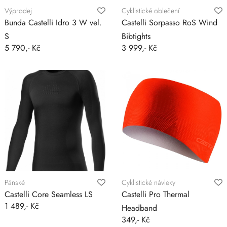
Výprodej
Cyklistické oblečení
Bunda Castelli Idro 3 W vel.
Castelli Sorpasso RoS Wind
S
Bibtights
5 790,- Kč
3 999,- Kč
Pánské
Cyklistické návleky
Castelli Core Seamless LS
Castelli Pro Thermal
1 489,- Kč
Headband
349,- Kč