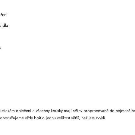
ažení
didla
u
klistickém oblečení a všechny kousky mají střihy propracované do nejmenšího
oporučujeme vždy brát o jednu velikost větší, než jste zvyklí.