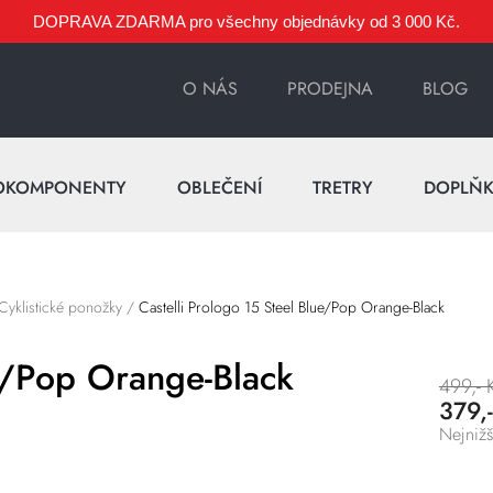
DOPRAVA ZDARMA pro všechny objednávky od 3 000 Kč.
O NÁS
PRODEJNA
BLOG
OKOMPONENTY
OBLEČENÍ
TRETRY
DOPLŇ
Cyklistické ponožky
/
Castelli Prologo 15 Steel Blue/Pop Orange-Black
ue/Pop Orange-Black
499,- 
379,
Nejnižš