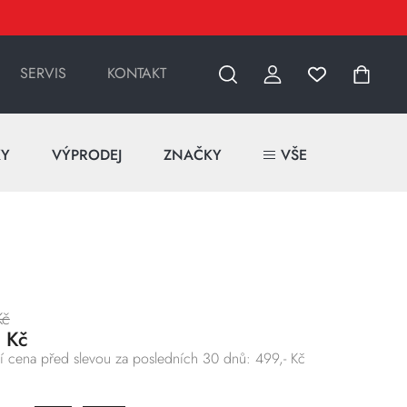
SERVIS
KONTAKT
KY
VÝPRODEJ
ZNAČKY
VŠE
Kč
- Kč
í cena před slevou za posledních 30 dnů: 499,- Kč