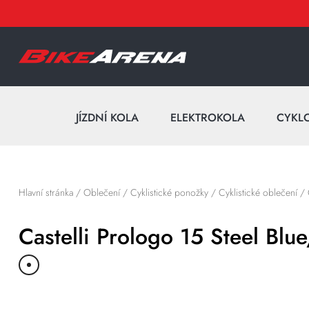
JÍZDNÍ KOLA
ELEKTROKOLA
CYKL
Hlavní stránka
/
Oblečení
/
Cyklistické ponožky
/
Cyklistické oblečení
/
Castelli Prologo 15 Steel Bl