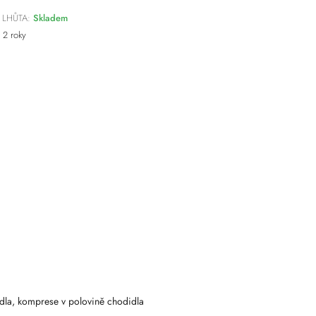
 LHŮTA:
Skladem
2 roky
didla, komprese v polovině chodidla