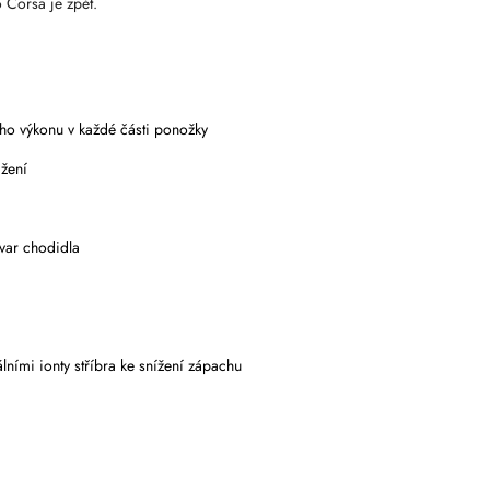
 Corsa je zpět.
ého výkonu v každé části ponožky
ažení
tvar chodidla
lními ionty stříbra ke snížení zápachu