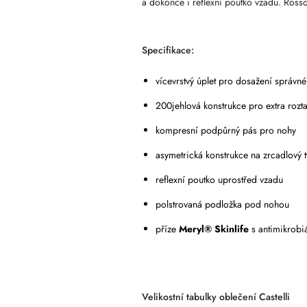
a dokonce i reflexní poutko vzadu. Rosso
Specifikace:
vícevrstvý úplet pro dosažení správn
200jehlová konstrukce pro extra rozt
kompresní podpůrný pás pro nohy
asymetrická konstrukce na zrcadlový 
reflexní poutko uprostřed vzadu
polstrovaná podložka pod nohou
příze
Meryl® Skinlife
s antimikrobiá
Velikostní tabulky oblečení Castelli