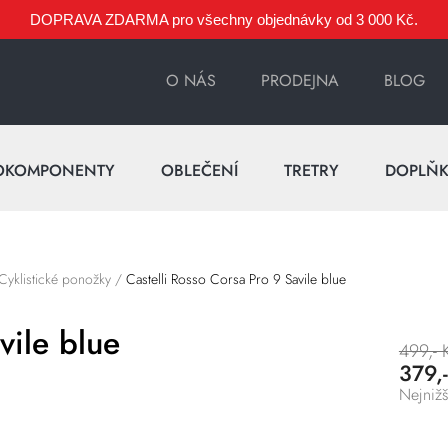
DOPRAVA ZDARMA pro všechny objednávky od 3 000 Kč.
O NÁS
PRODEJNA
BLOG
OKOMPONENTY
OBLEČENÍ
TRETRY
DOPLŇ
Cyklistické ponožky
/
Castelli Rosso Corsa Pro 9 Savile blue
vile blue
499,- 
379,
Nejnižš