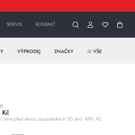
SERVIS
KONTAKT
KY
VÝPRODEJ
ZNAČKY
VŠE
Kč
- Kč
í cena před slevou za posledních 30 dnů: 499,- Kč