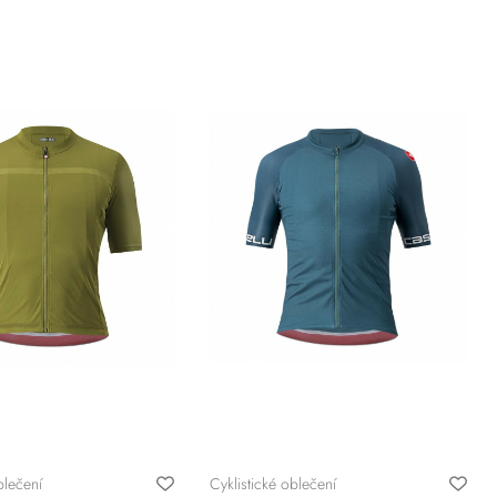
blečení
Cyklistické oblečení