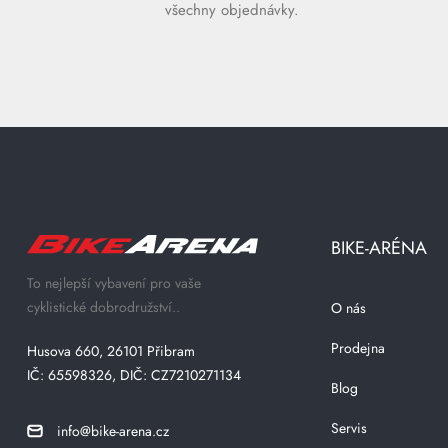
všechny objednávky.
BIKE-ARÉNA
To nejlepší vybavení pro vaše
cyklistické dobrodružství..
O nás
Prodejna
Husova 660, 26101 Přibram
IČ: 65598326, DIČ: CZ7210271134
Blog
Servis
info@bike-arena.cz