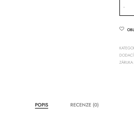
-
OBL
KATEGOR
DODACÍ
ZÁRUKA:
POPIS
RECENZE (0)