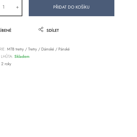
+
ÍBENÉ
SDÍLET
IE:
MTB tretry
/
Tretry
/
Dámské
/
Pánské
 LHŮTA:
Skladem
2 roky