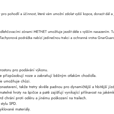
y pro pohodlí a účinnost, které vám umožní zdolat vyšší kopce, dorazit dál a 
 s odlehčovacími zónami METNET umožňuje jezdit déle s vyšším nasazením. T
. Tachyonová podrážka nabízí jedinečnou trakci a ochranná vrstva GnarGuard
rostoru pro podávání výkonu.
e přizpůsobují noze a zabraňují běžným otlakům chodidla.
ale umožňuje chůzi.
stavení, takže tretry skvěle padnou pro dynamičtější a hbitější jíz
elné hroty na špičce a patě zajišťují vynikající přilnavost na jakémk
chrání proti oděru a jinému poškození na trailech.
 stylu SPD.
cyklované materiály.