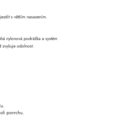
jezdit s větším nasazením.
uhá nylonová podrážka a systém
 zvyšuje odolnost.
du.
oli povrchu.