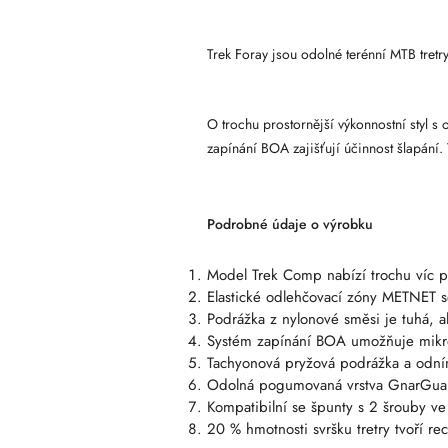
Trek Foray jsou odolné terénní MTB tretr
O trochu prostornější výkonnostní styl
zapínání BOA zajišťují účinnost šlapání
Podrobné údaje o výrobku
Model Trek Comp nabízí trochu víc p
Elastické odlehčovací zóny METNET s
Podrážka z nylonové směsi je tuhá, 
Systém zapínání BOA umožňuje mikrona
Tachyonová pryžová podrážka a odnímat
Odolná pogumovaná vrstva GnarGuard 
Kompatibilní se špunty s 2 šrouby ve
20 % hmotnosti svršku tretry tvoří re