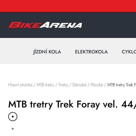
JÍZDNÍ KOLA
ELEKTROKOLA
CYKL
Hlavní stránka
/
MTB tretry
/
Tretry
/
Dámské
/
Pánské
/
MTB tretry Trek 
MTB tretry Trek Foray vel. 44