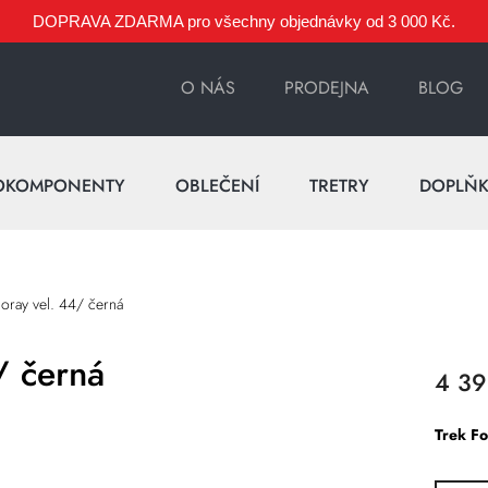
DOPRAVA ZDARMA pro všechny objednávky od 3 000 Kč.
O NÁS
PRODEJNA
BLOG
OKOMPONENTY
OBLEČENÍ
TRETRY
DOPLŇ
Foray vel. 44/ černá
/ černá
4 39
Trek Fo