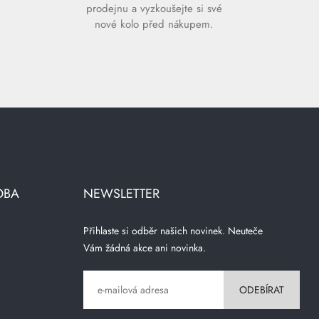
prodejnu a vyzkoušejte si své
nové kolo před nákupem.
OBA
NEWSLETTER
Přihlaste si odběr našich novinek. Neuteče
Vám žádná akce ani novinka.