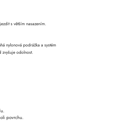
jezdit s větším nasazením.
uhá nylonová podrážka a systém
 zvyšuje odolnost.
du.
oli povrchu.