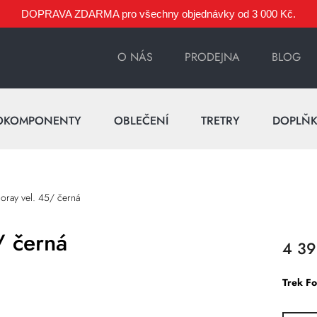
DOPRAVA ZDARMA pro všechny objednávky od 3 000 Kč.
O NÁS
PRODEJNA
BLOG
OKOMPONENTY
OBLEČENÍ
TRETRY
DOPLŇ
Foray vel. 45/ černá
/ černá
4 39
Trek Fo