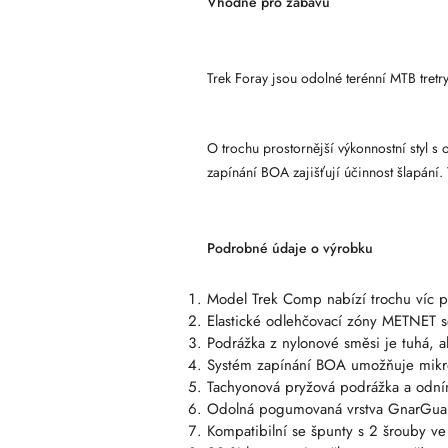
Vhodné pro zábavu
Trek Foray jsou odolné terénní MTB tretr
O trochu prostornější výkonnostní styl
zapínání BOA zajišťují účinnost šlapání
Podrobné údaje o výrobku
Model Trek Comp nabízí trochu víc p
Elastické odlehčovací zóny METNET s
Podrážka z nylonové směsi je tuhá, 
Systém zapínání BOA umožňuje mikrona
Tachyonová pryžová podrážka a odnímat
Odolná pogumovaná vrstva GnarGuard 
Kompatibilní se špunty s 2 šrouby ve