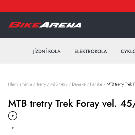
JÍZDNÍ KOLA
ELEKTROKOLA
CYKL
Hlavní stránka
/
Tretry
/
MTB tretry
/
Dámské
/
Pánské
/
MTB tretry Trek 
MTB tretry Trek Foray vel. 45