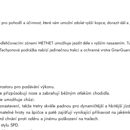
y pro pohodlí a účinnost, které vám umožní zdolat vyšší kopce, dorazit dál a 
 s odlehčovacími zónami METNET umožňuje jezdit déle s vyšším nasazením. T
. Tachyonová podrážka nabízí jedinečnou trakci a ochranná vrstva GnarGuard
rostoru pro podávání výkonu.
e přizpůsobují noze a zabraňují běžným otlakům chodidla.
ale umožňuje chůzi.
stavení, takže tretry skvěle padnou pro dynamičtější a hbitější jíz
elné hroty na špičce a patě zajišťují vynikající přilnavost na jakémk
chrání proti oděru a jinému poškození na trailech.
 stylu SPD.