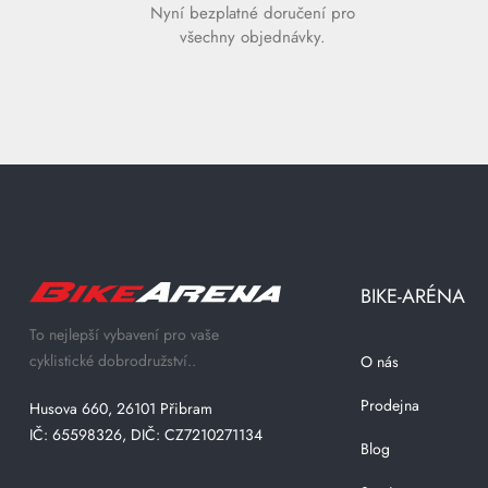
Nyní bezplatné doručení pro
všechny objednávky.
BIKE-ARÉNA
To nejlepší vybavení pro vaše
cyklistické dobrodružství..
O nás
Prodejna
Husova 660, 26101 Přibram
IČ: 65598326, DIČ: CZ7210271134
Blog