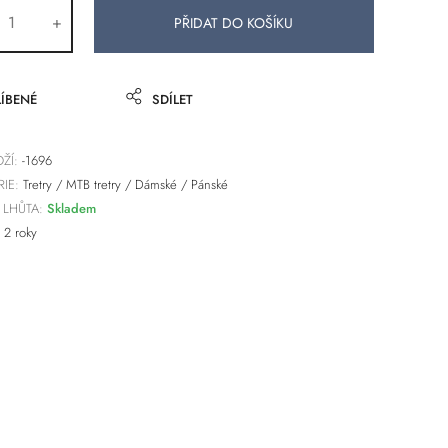
+
ÍBENÉ
SDÍLET
ŽÍ:
-1696
IE:
Tretry
/
MTB tretry
/
Dámské
/
Pánské
 LHŮTA:
Skladem
2 roky