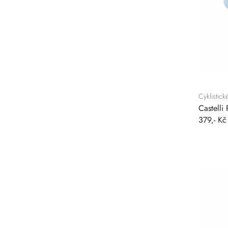
Cyklistic
Castelli
379,- Kč