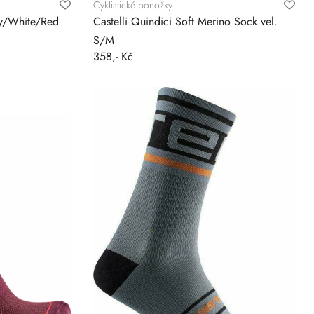
Cyklistické ponožky
ay/White/Red
Castelli Quindici Soft Merino Sock vel.
S/M
358,- Kč