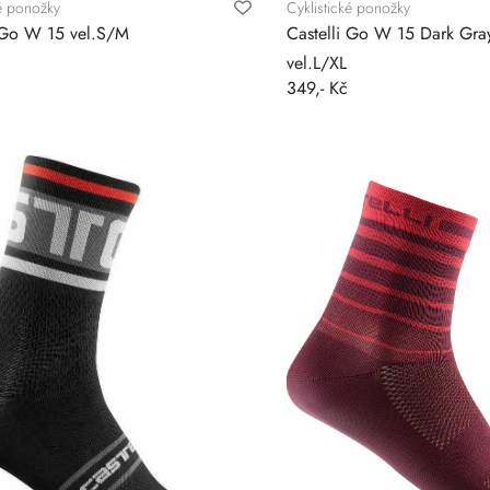
ké ponožky
Cyklistické ponožky
i Go W 15 vel.S/M
Castelli Go W 15 Dark Gr
vel.L/XL
349,- Kč