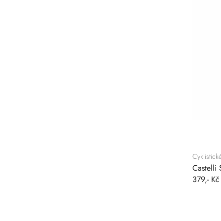
Cyklistic
Castelli
379,- Kč