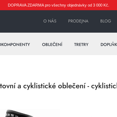
DOPRAVA ZDARMA pro všechny objednávky od 3 000 Kč.
O NÁS
PRODEJNA
BLOG
OKOMPONENTY
OBLEČENÍ
TRETRY
DOPLŇ
tovní a cyklistické oblečení - cyklist